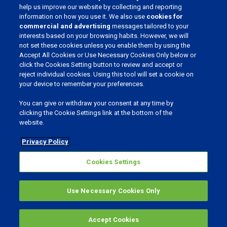
help us improve our website by collecting and reporting
information on how you use it. We also use
cookies for
ENTRA A FAR PARTE DELLA NOSTRA COMMUNITY
commercial and advertising
messages tailored to your
interests based on your browsing habits. However, we will
not set these cookies unless you enable them by using the
Accept All Cookies or Use Necessary Cookies Only below or
click the Cookies Setting button to review and accept or
reject individual cookies. Using this tool will set a cookie on
SELEZIONA LA LINGUA
your device to remember your preferences.
You can give or withdraw your consent at any time by
clicking the Cookie Settings link at the bottom of the
website.
Privacy Policy
Privacy e Cookie
Cookies Settings
Cookies Settings
©
2026
Phibro Animal Health Corporation.
Tutti i diritti riservati.
Use Necessary Cookies Only
MENU
Accept Cookies