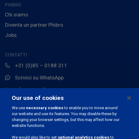
PHIBRO
Chi siamo
Diventa un partner Phibro
Jobs
CONTATTI
+31 (0)85 – 0188 311
Scrivici su WhatsApp
info.europe@pahc.com
Our use of cookies
Chemin du Stocquoy 3, 1300 Wavre, Belgio
We use
necessary cookies
to enable you to move around
our website and use its features. You may disable these by
changing your browser settings, but this may affect how our
website functions.
We would also like to set
optional analytics cookies
to