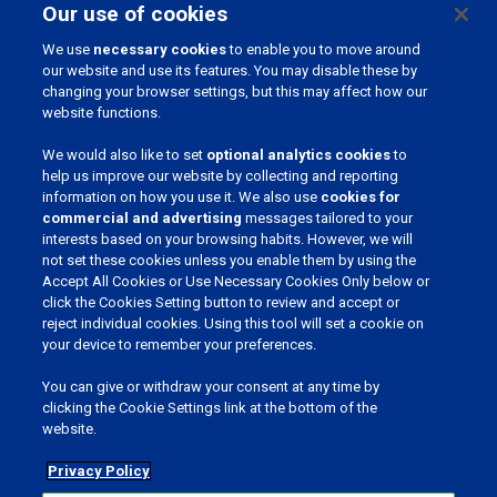
Our use of cookies
Chemin du Stocquoy 3, 1300 Wavre, Belgio
We use
necessary cookies
to enable you to move around
our website and use its features. You may disable these by
changing your browser settings, but this may affect how our
website functions.
We would also like to set
optional analytics cookies
to
help us improve our website by collecting and reporting
information on how you use it. We also use
cookies for
ENTRA A FAR PARTE DELLA NOSTRA COMMUNITY
commercial and advertising
messages tailored to your
interests based on your browsing habits. However, we will
not set these cookies unless you enable them by using the
Accept All Cookies or Use Necessary Cookies Only below or
click the Cookies Setting button to review and accept or
reject individual cookies. Using this tool will set a cookie on
SELEZIONA LA LINGUA
your device to remember your preferences.
You can give or withdraw your consent at any time by
clicking the Cookie Settings link at the bottom of the
website.
Privacy Policy
Privacy e Cookie
Cookies Settings