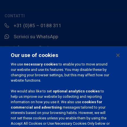
CONTATTI
+31 (0)85 – 0188 311
Scrivici su WhatsApp
info.europe@pahc.com
Our use of cookies
Chemin du Stocquoy 3, 1300 Wavre, Belgio
We use
necessary cookies
to enable you to move around
our website and use its features. You may disable these by
changing your browser settings, but this may affect how our
website functions.
We would also like to set
optional analytics cookies
to
help us improve our website by collecting and reporting
information on how you use it. We also use
cookies for
commercial and advertising
messages tailored to your
ENTRA A FAR PARTE DELLA NOSTRA COMMUNITY
interests based on your browsing habits. However, we will
not set these cookies unless you enable them by using the
Accept All Cookies or Use Necessary Cookies Only below or