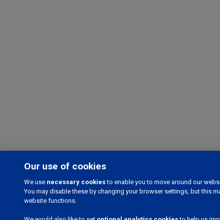
Our use of cookies
We use
necessary cookies
to enable you to move around our websit
You may disable these by changing your browser settings, but this m
website functions.
We would also like to set
optional analytics cookies
to help us imp