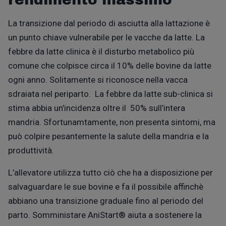
La transizione dal periodo di asciutta alla lattazione
è
un punto chiave vulnerabile per le vacche da latte. La
febbre da latte clinica
è
il disturbo metabolico pi
ù
comune che colpisce circa il 10% delle bovine da latte
ogni anno. Solitamente si riconosce nella vacca
sdraiata nel periparto. La febbre da latte sub-clinica si
stima abbia un’incidenza oltre il 50% sull’intera
mandria. Sfortunamtamente, non presenta sintomi, ma
pu
ò
colpire pesantemente la salute della mandria e la
produttivit
à
.
L’allevatore utilizza tutto ciò che ha a disposizione per
salvaguardare le sue bovine e fa il possibile affinch
è
abbiano una transizione graduale fino al periodo del
parto. Somministare AniStart®
aiuta a sostenere la