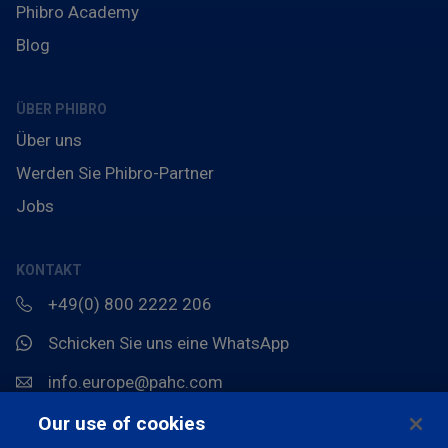
Phibro Academy
Blog
ÜBER PHIBRO
Über uns
Werden Sie Phibro-Partner
Jobs
KONTAKT
+49(0) 800 2222 206
Schicken Sie uns eine WhatsApp
info.europe@pahc.com
Chemin du Stocquoy 3, 1300 Wavre, Belgien
Our use of cookies