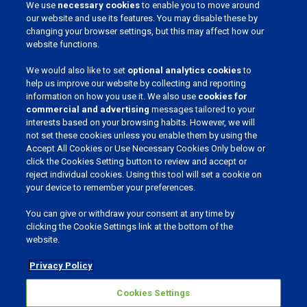
We use
necessary cookies
to enable you to move around
our website and use its features. You may disable these by
changing your browser settings, but this may affect how our
website functions.
We would also like to set
optional analytics cookies
to
help us improve our website by collecting and reporting
information on how you use it. We also use
cookies for
WERDEN SIE TEIL UNSERER COMMUNITY
commercial and advertising
messages tailored to your
interests based on your browsing habits. However, we will
not set these cookies unless you enable them by using the
Accept All Cookies or Use Necessary Cookies Only below or
click the Cookies Setting button to review and accept or
SPRACHE WÄHLEN
reject individual cookies. Using this tool will set a cookie on
your device to remember your preferences.
You can give or withdraw your consent at any time by
clicking the Cookie Settings link at the bottom of the
website.
Datenschutz & Cookies
Cookies Settings
Privacy Policy
Realisierung: Bureau Bright
Cookies Settings