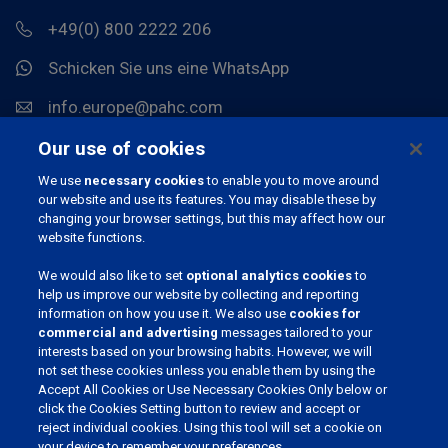
+49(0) 800 2222 206
Schicken Sie uns eine WhatsApp
info.europe@pahc.com
Chemin du Stocquoy 3, 1300 Wavre, Belgien
Our use of cookies
We use
necessary cookies
to enable you to move around
our website and use its features. You may disable these by
changing your browser settings, but this may affect how our
website functions.
We would also like to set
optional analytics cookies
to
help us improve our website by collecting and reporting
information on how you use it. We also use
cookies for
WERDEN SIE TEIL UNSERER COMMUNITY
commercial and advertising
messages tailored to your
interests based on your browsing habits. However, we will
not set these cookies unless you enable them by using the
Accept All Cookies or Use Necessary Cookies Only below or
click the Cookies Setting button to review and accept or
SPRACHE WÄHLEN
reject individual cookies. Using this tool will set a cookie on
your device to remember your preferences.