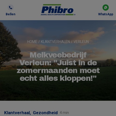
Bellen
WhatsApp
HOME
/
KLANTVERHALEN
/
VERLEUN
Melkveebedrijf
Verleun: "Juist in de
zomermaanden moet
echt alles kloppen!"
Klantverhaal,
Gezondheid
4 min