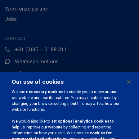
Word onze partner
Jobs
CONTACT
+31 (0)85 – 0188 311
Whatsapp met ons
info.europe@pahc.com
Our use of cookies
Chemin du Stocquoy 3, 1300 Wavre, België
We use
necessary cookies
to enable you to move around
our website and use its features. You may disable these by
changing your browser settings, but this may affect how our
website functions.
We would also like to set
optional analytics cookies
to
help us improve our website by collecting and reporting
information on how you use it. We also use
cookies for
JOIN OUR COMMUNITY
commercial and advertising
messages tailored to your