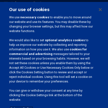
info.europe@pahc.com
Our use of cookies
Chemin du Stocquoy 3, 1300 Wavre, België
We use
necessary cookies
to enable you to move around
our website and use its features. You may disable these by
changing your browser settings, but this may affect how our
website functions.
We would also like to set
optional analytics cookies
to
help us improve our website by collecting and reporting
information on how you use it. We also use
cookies for
commercial and advertising
messages tailored to your
JOIN OUR COMMUNITY
interests based on your browsing habits. However, we will
not set these cookies unless you enable them by using the
Accept All Cookies or Use Necessary Cookies Only below or
click the Cookies Setting button to review and accept or
reject individual cookies. Using this tool will set a cookie on
KIES JE TAAL
your device to remember your preferences.
You can give or withdraw your consent at any time by
clicking the Cookie Settings link at the bottom of the
website.