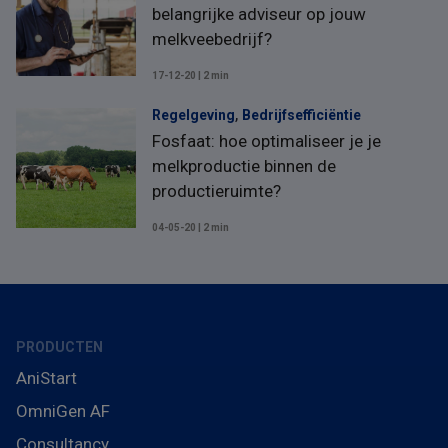
belangrijke adviseur op jouw
melkveebedrijf?
17-12-20 | 2 min
,
Regelgeving
Bedrijfsefficiëntie
Fosfaat: hoe optimaliseer je je
melkproductie binnen de
productieruimte?
04-05-20 | 2 min
PRODUCTEN
AniStart
OmniGen AF
Consultancy