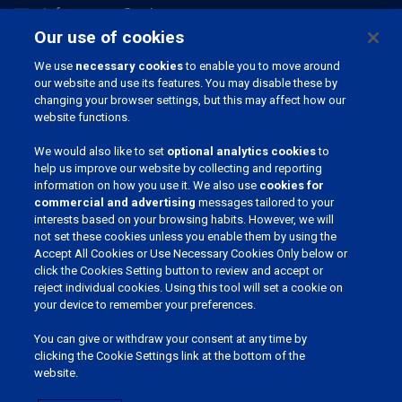
info.europe@pahc.com
Our use of cookies
Chemin du Stocquoy 3, 1300 Wavre, Belgique
We use
necessary cookies
to enable you to move around
our website and use its features. You may disable these by
changing your browser settings, but this may affect how our
website functions.
We would also like to set
optional analytics cookies
to
help us improve our website by collecting and reporting
information on how you use it. We also use
cookies for
commercial and advertising
messages tailored to your
REJOIGNEZ NOTRE COMMUNAUTÉ
interests based on your browsing habits. However, we will
not set these cookies unless you enable them by using the
Accept All Cookies or Use Necessary Cookies Only below or
click the Cookies Setting button to review and accept or
reject individual cookies. Using this tool will set a cookie on
CHOISSISSEZ VOTRE LANGUE
your device to remember your preferences.
You can give or withdraw your consent at any time by
clicking the Cookie Settings link at the bottom of the
website.