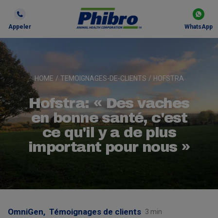
Appeler
WhatsApp
HOME
/
TEMOIGNAGES-DE-CLIENTS
/
HOFSTRA
Hofstra: « Des vaches
en bonne santé, c'est
ce qu'il y a de plus
important pour nous »
OmniGen,
Témoignages de clients
3 min