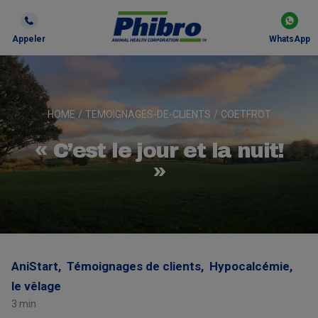
Appeler
WhatsApp
HOME
/
TEMOIGNAGES-DE-CLIENTS
/
COETFROT
« C’est le jour et la nuit!
»
AniStart,
Témoignages de clients,
Hypocalcémie,
le vêlage
3 min