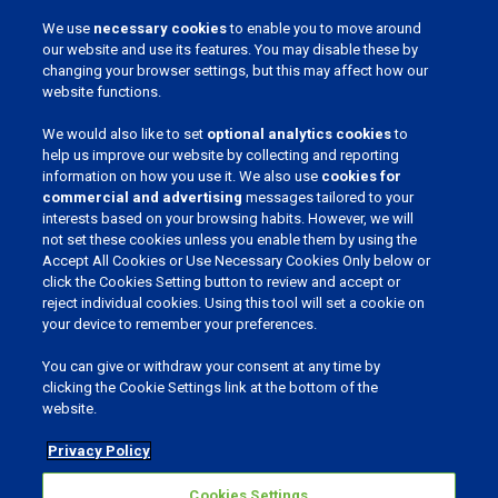
Chemin du Stocquoy 3, 1300 Wavre, Belgique
We use
necessary cookies
to enable you to move around
our website and use its features. You may disable these by
changing your browser settings, but this may affect how our
website functions.
We would also like to set
optional analytics cookies
to
help us improve our website by collecting and reporting
information on how you use it. We also use
cookies for
REJOIGNEZ NOTRE COMMUNAUTÉ
commercial and advertising
messages tailored to your
interests based on your browsing habits. However, we will
not set these cookies unless you enable them by using the
Accept All Cookies or Use Necessary Cookies Only below or
click the Cookies Setting button to review and accept or
reject individual cookies. Using this tool will set a cookie on
CHOISSISSEZ VOTRE LANGUE
your device to remember your preferences.
You can give or withdraw your consent at any time by
clicking the Cookie Settings link at the bottom of the
website.
Privacy Policy
Vie privée et cookies
Cookies Settings
Cookies Settings