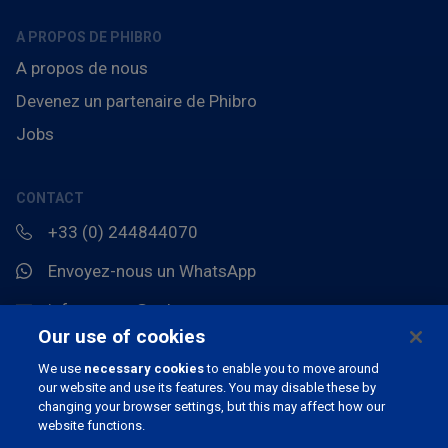
A PROPOS DE PHIBRO
A propos de nous
Devenez un partenaire de Phibro
Jobs
CONTACT
+33 (0) 244844070
Envoyez-nous un WhatsApp
info.europe@pahc.com
Our use of cookies
Chemin du Stocquoy 3, 1300 Wavre, Belgique
We use
necessary cookies
to enable you to move around
our website and use its features. You may disable these by
changing your browser settings, but this may affect how our
website functions.