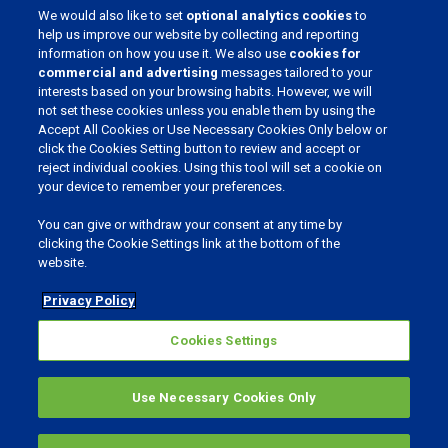
We would also like to set
optional analytics cookies
to
help us improve our website by collecting and reporting
information on how you use it. We also use
cookies for
commercial and advertising
messages tailored to your
REJOIGNEZ NOTRE COMMUNAUTÉ
interests based on your browsing habits. However, we will
not set these cookies unless you enable them by using the
Accept All Cookies or Use Necessary Cookies Only below or
click the Cookies Setting button to review and accept or
reject individual cookies. Using this tool will set a cookie on
CHOISSISSEZ VOTRE LANGUE
your device to remember your preferences.
You can give or withdraw your consent at any time by
clicking the Cookie Settings link at the bottom of the
website.
Privacy Policy
Vie privée et cookies
Cookies Settings
Cookies Settings
©
2026
Phibro Animal Health Corporation.
Tous droits réservés.
Use Necessary Cookies Only
MENU