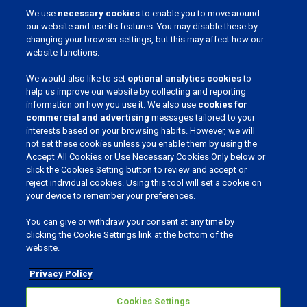
We use
necessary cookies
to enable you to move around
our website and use its features. You may disable these by
changing your browser settings, but this may affect how our
website functions.
We would also like to set
optional analytics cookies
to
help us improve our website by collecting and reporting
information on how you use it. We also use
cookies for
commercial and advertising
messages tailored to your
REJOIGNEZ NOTRE COMMUNAUTÉ
interests based on your browsing habits. However, we will
not set these cookies unless you enable them by using the
Accept All Cookies or Use Necessary Cookies Only below or
click the Cookies Setting button to review and accept or
reject individual cookies. Using this tool will set a cookie on
CHOISSISSEZ VOTRE LANGUE
your device to remember your preferences.
You can give or withdraw your consent at any time by
clicking the Cookie Settings link at the bottom of the
website.
Privacy Policy
Vie privée et cookies
Cookies Settings
Cookies Settings