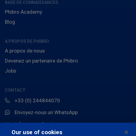
BASE DE CONNAISSANCES
Phibro Academy
Blog
A PROPOS DE PHIBRO
A propos de nous
Devenez un partenaire de Phibro
Jobs
CONTACT
+33 (0) 244844070
Envoyez-nous un WhatsApp
info.europe@pahc.com
Our use of cookies
Chemin du Stocquoy 3, 1300 Wavre, Belgique