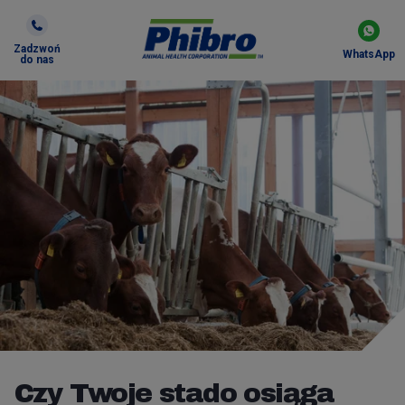
Zadzwoń
WhatsApp
do nas
Czy Twoje stado osiąga