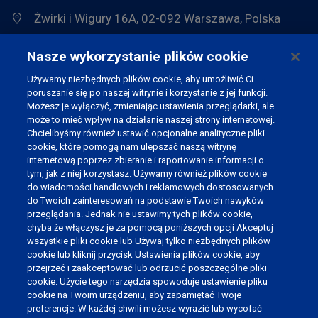
Żwirki i Wigury 16A, 02-092 Warszawa, Polska
Nasze wykorzystanie plików cookie
Używamy niezbędnych plików cookie, aby umożliwić Ci
poruszanie się po naszej witrynie i korzystanie z jej funkcji.
Możesz je wyłączyć, zmieniając ustawienia przeglądarki, ale
może to mieć wpływ na działanie naszej strony internetowej.
Chcielibyśmy również ustawić opcjonalne analityczne pliki
DOŁĄCZ DO NASZEJ SPOŁECZNOŚCI
cookie, które pomogą nam ulepszać naszą witrynę
internetową poprzez zbieranie i raportowanie informacji o
tym, jak z niej korzystasz. Używamy również plików cookie
do wiadomości handlowych i reklamowych dostosowanych
do Twoich zainteresowań na podstawie Twoich nawyków
przeglądania. Jednak nie ustawimy tych plików cookie,
WYBIERZ JĘZYK
chyba że włączysz je za pomocą poniższych opcji Akceptuj
Polski
wszystkie pliki cookie lub Używaj tylko niezbędnych plików
cookie lub kliknij przycisk Ustawienia plików cookie, aby
przejrzeć i zaakceptować lub odrzucić poszczególne pliki
Nederlands
cookie. Użycie tego narzędzia spowoduje ustawienie pliku
cookie na Twoim urządzeniu, aby zapamiętać Twoje
English (UK)
preferencje. W każdej chwili możesz wyrazić lub wycofać