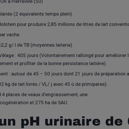
R à Pierreville (50)
lariés (2 équivalents temps plein).
lstein pour produire 2,85 millions de litres de lait conventi
par vache.
42,2 g/ l de TB (moyennes laiterie).
Vêlage : 405 jours (Volontairement rallongé pour améliorer l
ement et profiter de la bonne persistance laitière).
ent : autour de 45 – 50 jours dont 21 jours de préparation a
2 kg de lait livrés / VL/ j avec 45 ù de primipares).
 214 places de veaux d’engraissement, une
cogénération et 275 ha de SAU.
un pH urinaire de 