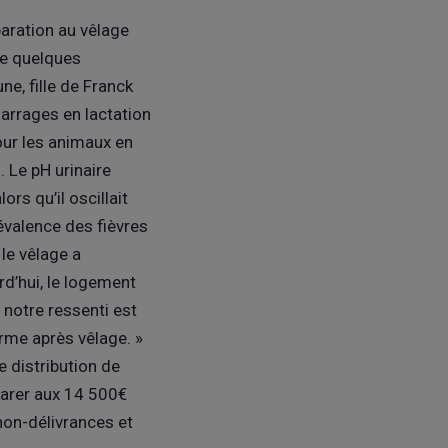
aration au vêlage
 de quelques
e, fille de Franck
marrages en lactation
pour les animaux en
. Le pH urinaire
rs qu’il oscillait
évalence des fièvres
le vêlage a
d’hui, le logement
 notre ressenti est
rme après vêlage. »
 distribution de
parer aux 14 500€
non-délivrances et