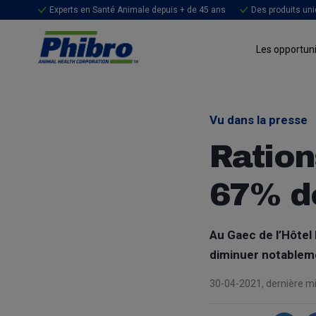
Experts en Santé Animale depuis + de 45 ans
Des produits uni
Les opportuni
Vu dans la presse
Ration
67% de
Au Gaec de l’Hôtel
diminuer notableme
30-04-2021, dernière mi