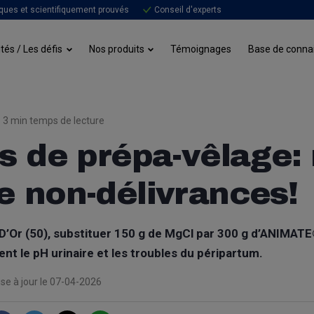
ques et scientifiquement prouvés
Conseil d'experts
Témoignages
tés / Les défis
Nos produits
Base de conna
3 min temps de lecture
s de prépa-vêlage:
 non-délivrances!
 D’Or (50), substituer 150 g de MgCl par 300 g d’ANIMAT
nt le pH urinaire et les troubles du
péripartum.
se à jour le 07-04-2026