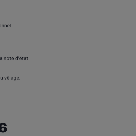
onnel.
a note d’état
u vêlage.
6