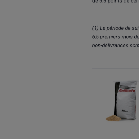
de 5,6 points de cell
(1) La période de su
6,5 premiers mois de 
non-délivrances son