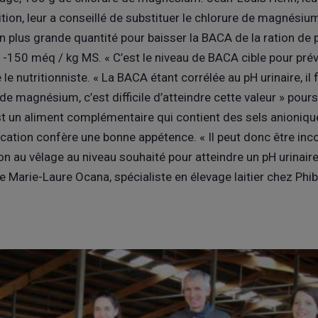
ition, leur a conseillé de substituer le chlorure de magnés
en plus grande quantité pour baisser la BACA de la ration de 
 -150 méq / kg MS. « C’est le niveau de BACA cible pour pré
e le nutritionniste. « La BACA étant corrélée au pH urinaire, il
 de magnésium, c’est difficile d’atteindre cette valeur » pour
 un aliment complémentaire qui contient des sels anionique
cation confère une bonne appétence. « Il peut donc être inc
on au vêlage au niveau souhaité pour atteindre un pH urinair
ue Marie-Laure Ocana, spécialiste en élevage laitier chez Phib