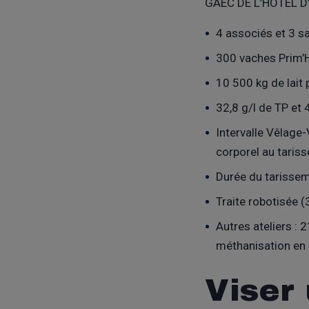
GAEC DE L’HOTEL D’O
4 associés et 3 sa
300 vaches Prim’Ho
10 500 kg de lait 
32,8 g/l de TP et 
Intervalle Vêlage-
corporel au tariss
Durée du tarissem
Traite robotisée (3
Autres ateliers :
méthanisation en 
Viser 