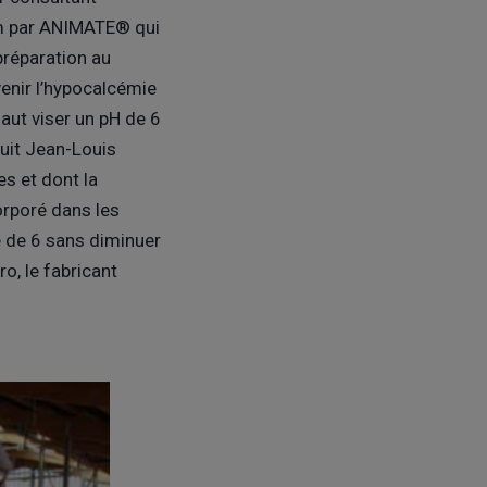
ium par ANIMATE® qui
préparation au
venir l’hypocalcémie
 faut viser un pH de 6
suit Jean-Louis
s et dont la
orporé dans les
e de 6 sans diminuer
ro, le fabricant