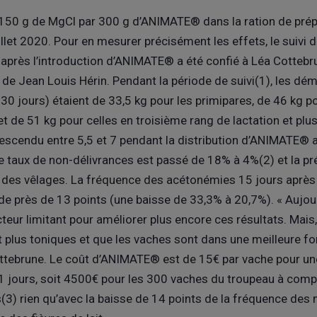
 150 g de MgCl par 300 g d’ANIMATE® dans la ration de prép
juillet 2020. Pour en mesurer précisément les effets, le suivi
 après l’introduction d’ANIMATE® a été confié à Léa Cottebrun
 de Jean Louis Hérin. Pendant la période de suivi(1), les dé
 à 30 jours) étaient de 33,5 kg pour les primipares, de 46 kg 
t de 51 kg pour celles en troisième rang de lactation et plus
escendu entre 5,5 et 7 pendant la distribution d’ANIMATE® alo
Le taux de non-délivrances est passé de 18% à 4%(2) et la pr
% des vêlages. La fréquence des acétonémies 15 jours après 
e près de 13 points (une baisse de 33,3% à 20,7%). « Aujour
cteur limitant pour améliorer plus encore ces résultats. Mais,
t plus toniques et que les vaches sont dans une meilleure fo
tebrune. Le coût d’ANIMATE® est de 15€ par vache pour une
21 jours, soit 4500€ pour les 300 vaches du troupeau à com
3) rien qu’avec la baisse de 14 points de la fréquence des 