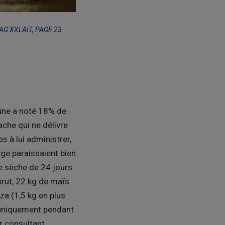
AG XXLAIT, PAGE 23
rune a noté 18% de
ache qui ne délivre
s à lui administrer,
lage paraissaient bien
de sèche de 24 jours
brut, 22 kg de maïs
za (1,5 kg en plus
, uniquement pendant
r consultant