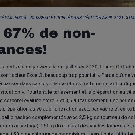
GÉ PAR PASCAL ROUSSEAU ET PUBLIÉ DANS L’ÉDITION AVRIL 2021 DU M
 67% de non-
rances!
ui ont vêlé de janvier à la mi-juillet en 2020, Franck Cotteb
son tableur Excel®, beaucoup trop pour lui. « Parce qu’une v
à passer dans sa surveillance et des traitements antibiotique
la situation ». Pourtant, le tarissement et la préparation au vê
at corporel évaluée entre 3 et 3,5 au tarissement; une pério
e préparation au vêlage ; une ration avec, par vache et en kg 
e paille hachée complémentés avec 2,5 kg de tourteau de col
ration au vê lage), 150 g du minéral des vaches laitières et
êlage, 150 g de chlorure de magnésium. Jean-Louis Hérin, leu