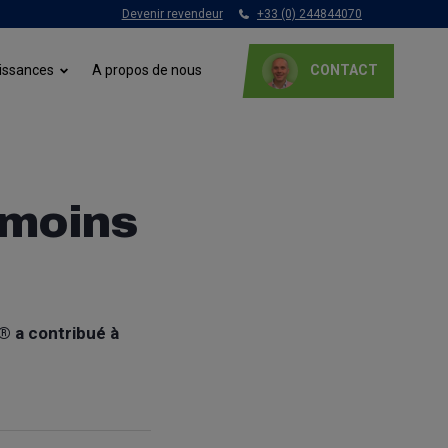
Devenir revendeur
+33 (0) 244844070
A propos de nous
issances
CONTACT
 moins
E® a
contribué à