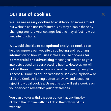
info.europe@pahc.com
Our use of cookies
Chemin du Stocquoy 3, 1300 Wavre, Belgique
We use
necessary cookies
to enable you to move around
our website and use its features. You may disable these by
changing your browser settings, but this may affect how our
website functions.
We would also like to set
optional analytics cookies
to
help us improve our website by collecting and reporting
information on how you use it. We also use
cookies for
commercial and advertising
messages tailored to your
REJOIGNEZ NOTRE COMMUNAUTÉ
interests based on your browsing habits. However, we will
not set these cookies unless you enable them by using the
Accept All Cookies or Use Necessary Cookies Only below or
click the Cookies Setting button to review and accept or
reject individual cookies. Using this tool will set a cookie on
CHOISSISSEZ VOTRE LANGUE
your device to remember your preferences.
You can give or withdraw your consent at any time by
clicking the Cookie Settings link at the bottom of the
website.