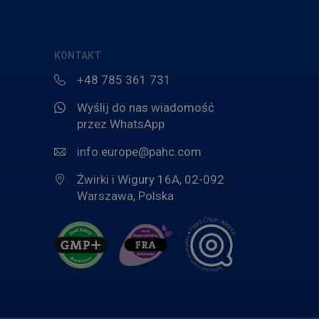
poprawić,
aby
w
KONTAKT
pełni
+48 785 361 731
wykorzysta
Wyślij do nas wiadomość
potencjał
przez WhatsApp
Twojego
info.europe@pahc.com
stada.
Otrzymaj
Żwirki i Wigury 16A, 02-092
Warszawa, Polska
jednego
z
naszych
250
Cowlerów.
*Do
wyczerpani