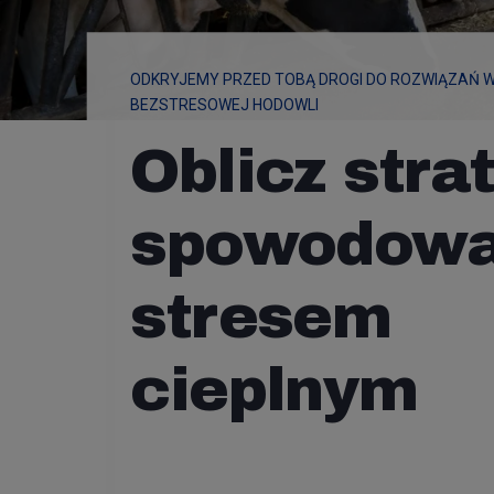
ODKRYJEMY PRZED TOBĄ DROGI DO ROZWIĄZAŃ W
BEZSTRESOWEJ HODOWLI
Oblicz stra
spowodow
stresem
cieplnym