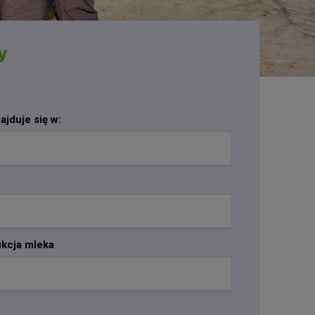
y
jduje się w:
ukcja mleka