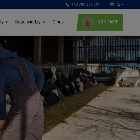
+48 785 361 731
PL
Nederlands
O nas
ty
Baza wiedzy
KONTAKT
English (UK)
Français
Italiano
Deutsch
Polski