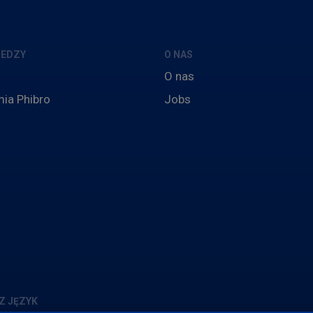
IEDZY
O NAS
O nas
ia Phibro
Jobs
Z JĘZYK