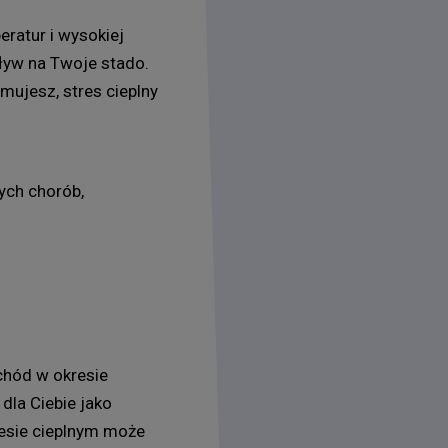
ratur i wysokiej
ływ na Twoje stado.
mujesz, stres cieplny
nych chorób,
chód w okresie
dla Ciebie jako
resie cieplnym może