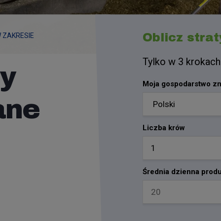
Oblicz strat
 ZAKRESIE
Tylko w 3 krokach
ty
Moja gospodarstwo zna
ane
Liczba krów
Średnia dzienna prod